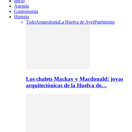
Inicio
Agenda
Gastronomía
Historia
Todo
Arqueologia
La Huelva de Ayer
Patrimonio
Los chalets Mackay y Macdonald: joyas
arquitectónicas de la Huelva de…