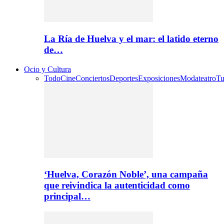
La Ría de Huelva y el mar: el latido eterno
de…
Ocio y Cultura
Todo
Cine
Conciertos
Deportes
Exposiciones
Moda
teatro
Tu
‘Huelva, Corazón Noble’, una campaña
que reivindica la autenticidad como
principal…