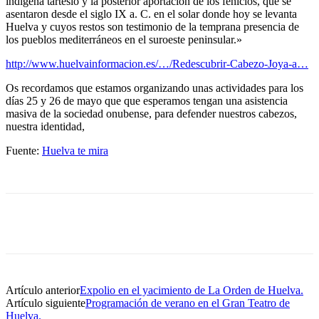
indígena tartesio y la posterior aportación de los fenicios, que se
asentaron desde el siglo IX a. C. en el solar donde hoy se levanta
Huelva y cuyos restos son testimonio de la temprana presencia de
los pueblos mediterráneos en el suroeste peninsular.»
http://www.huelvainformacion.es/…/Redescubrir-Cabezo-Joya-a…
Os recordamos que estamos organizando unas actividades para los
días 25 y 26 de mayo que que esperamos tengan una asistencia
masiva de la sociedad onubense, para defender nuestros cabezos,
nuestra identidad,
Fuente:
Huelva te mira
Artículo anterior
Expolio en el yacimiento de La Orden de Huelva.
Artículo siguiente
Programación de verano en el Gran Teatro de
Huelva.