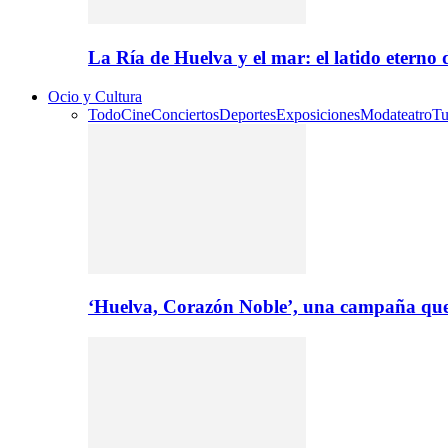
La Ría de Huelva y el mar: el latido eterno
Ocio y Cultura
Todo
Cine
Conciertos
Deportes
Exposiciones
Moda
teatro
Tu
‘Huelva, Corazón Noble’, una campaña que 