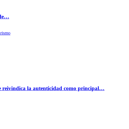
 de…
rismo
reivindica la autenticidad como principal…