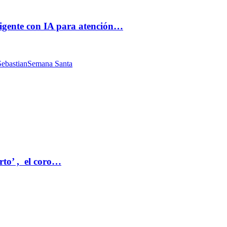
ligente con IA para atención…
ebastian
Semana Santa
rto’ , el coro…