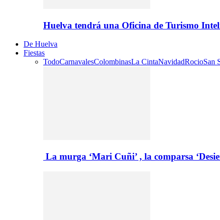
Huelva tendrá una Oficina de Turismo Inte
De Huelva
Fiestas
Todo
Carnavales
Colombinas
La Cinta
Navidad
Rocio
San S
La murga ‘Mari Cuñi’ , la comparsa ‘Desie