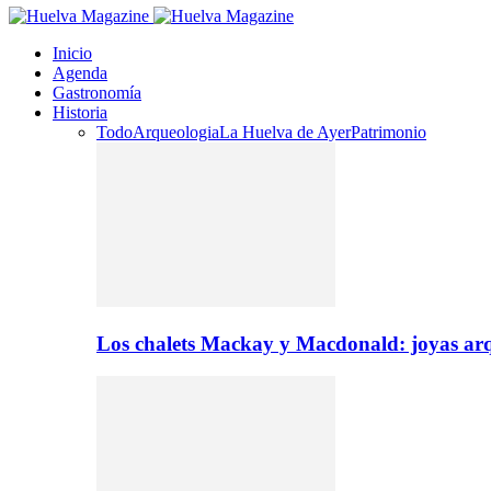
Inicio
Agenda
Gastronomía
Historia
Todo
Arqueologia
La Huelva de Ayer
Patrimonio
Los chalets Mackay y Macdonald: joyas arq