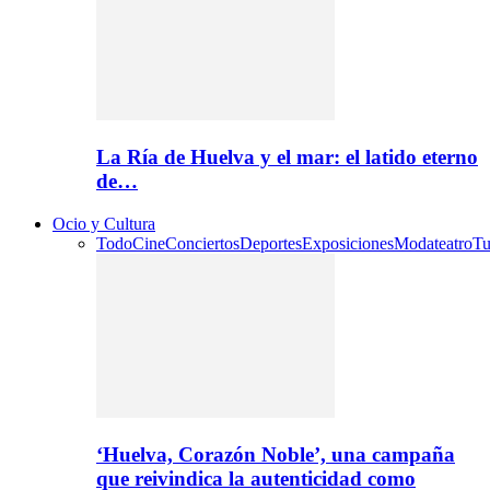
La Ría de Huelva y el mar: el latido eterno
de…
Ocio y Cultura
Todo
Cine
Conciertos
Deportes
Exposiciones
Moda
teatro
Tu
‘Huelva, Corazón Noble’, una campaña
que reivindica la autenticidad como