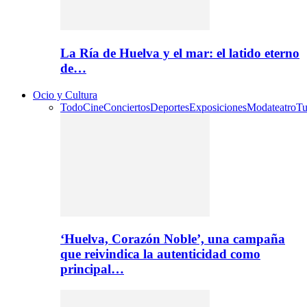
La Ría de Huelva y el mar: el latido eterno
de…
Ocio y Cultura
Todo
Cine
Conciertos
Deportes
Exposiciones
Moda
teatro
Tu
‘Huelva, Corazón Noble’, una campaña
que reivindica la autenticidad como
principal…