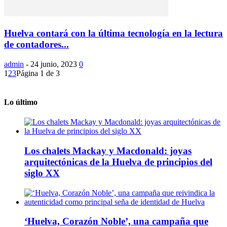
Huelva contará con la última tecnología en la lectura
de contadores...
admin
-
24 junio, 2023
0
1
2
3
Página 1 de 3
Lo último
Los chalets Mackay y Macdonald: joyas
arquitectónicas de la Huelva de principios del
siglo XX
‘Huelva, Corazón Noble’, una campaña que