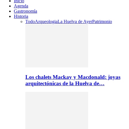
Inicio
Agenda
Gastronomía
Historia
Todo
Arqueologia
La Huelva de Ayer
Patrimonio
Los chalets Mackay y Macdonald: joyas
arquitectónicas de la Huelva de…