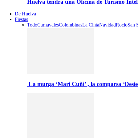
Huelva tendrá una Oficina de Turismo Inte
De Huelva
Fiestas
Todo
Carnavales
Colombinas
La Cinta
Navidad
Rocio
San S
La murga ‘Mari Cuñi’ , la comparsa ‘Desie