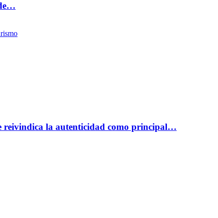
 de…
rismo
reivindica la autenticidad como principal…