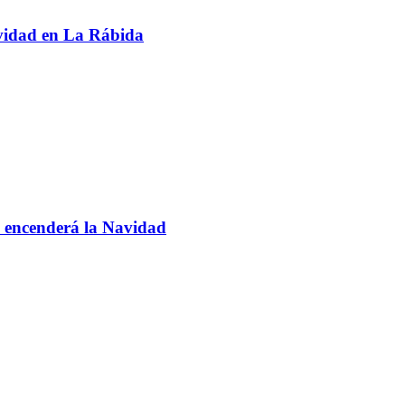
avidad en La Rábida
 encenderá la Navidad