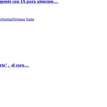
ligente con IA para atención…
ebastian
Semana Santa
rto’ , el coro…