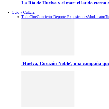
La Ría de Huelva y el mar: el latido eterno
Ocio y Cultura
Todo
Cine
Conciertos
Deportes
Exposiciones
Moda
teatro
Tu
‘Huelva, Corazón Noble’, una campaña que 