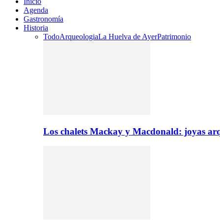
Inicio
Agenda
Gastronomía
Historia
Todo
Arqueologia
La Huelva de Ayer
Patrimonio
Los chalets Mackay y Macdonald: joyas arq