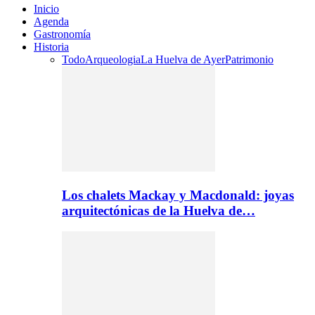
Inicio
Agenda
Gastronomía
Historia
Todo
Arqueologia
La Huelva de Ayer
Patrimonio
Los chalets Mackay y Macdonald: joyas
arquitectónicas de la Huelva de…