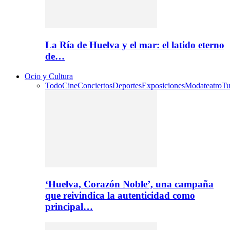
La Ría de Huelva y el mar: el latido eterno
de…
Ocio y Cultura
Todo
Cine
Conciertos
Deportes
Exposiciones
Moda
teatro
Tu
‘Huelva, Corazón Noble’, una campaña
que reivindica la autenticidad como
principal…