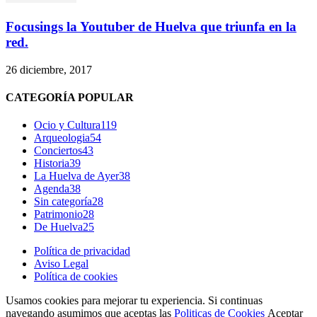
Focusings la Youtuber de Huelva que triunfa en la
red.
26 diciembre, 2017
CATEGORÍA POPULAR
Ocio y Cultura
119
Arqueologia
54
Conciertos
43
Historia
39
La Huelva de Ayer
38
Agenda
38
Sin categoría
28
Patrimonio
28
De Huelva
25
Política de privacidad
Aviso Legal
Política de cookies
Usamos cookies para mejorar tu experiencia. Si continuas
navegando asumimos que aceptas las
Politicas de Cookies
Aceptar