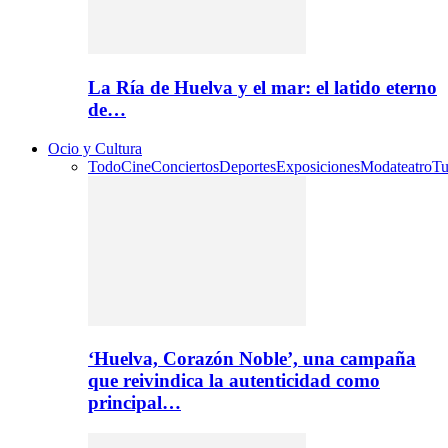
La Ría de Huelva y el mar: el latido eterno
de…
Ocio y Cultura
Todo
Cine
Conciertos
Deportes
Exposiciones
Moda
teatro
Tu
‘Huelva, Corazón Noble’, una campaña
que reivindica la autenticidad como
principal…