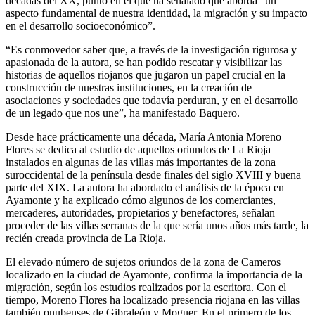
décadas del XX, punto en el que ha señalado que aborda “un
aspecto fundamental de nuestra identidad, la migración y su impacto
en el desarrollo socioeconómico”.
“Es conmovedor saber que, a través de la investigación rigurosa y
apasionada de la autora, se han podido rescatar y visibilizar las
historias de aquellos riojanos que jugaron un papel crucial en la
construcción de nuestras instituciones, en la creación de
asociaciones y sociedades que todavía perduran, y en el desarrollo
de un legado que nos une”, ha manifestado Baquero.
Desde hace prácticamente una década, María Antonia Moreno
Flores se dedica al estudio de aquellos oriundos de La Rioja
instalados en algunas de las villas más importantes de la zona
suroccidental de la península desde finales del siglo XVIII y buena
parte del XIX. La autora ha abordado el análisis de la época en
Ayamonte y ha explicado cómo algunos de los comerciantes,
mercaderes, autoridades, propietarios y benefactores, señalan
proceder de las villas serranas de la que sería unos años más tarde, la
recién creada provincia de La Rioja.
El elevado número de sujetos oriundos de la zona de Cameros
localizado en la ciudad de Ayamonte, confirma la importancia de la
migración, según los estudios realizados por la escritora. Con el
tiempo, Moreno Flores ha localizado presencia riojana en las villas
también onubenses de Gibraleón y Moguer. En el primero de los