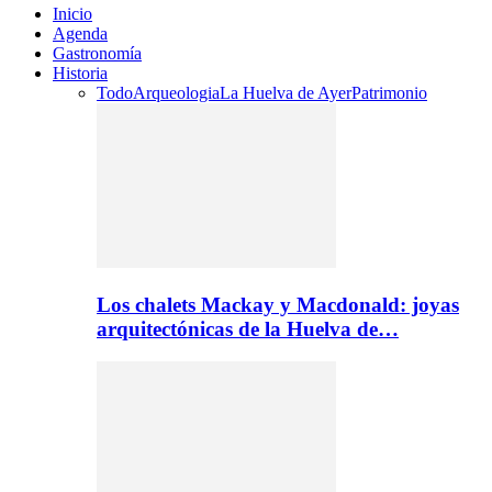
Inicio
Agenda
Gastronomía
Historia
Todo
Arqueologia
La Huelva de Ayer
Patrimonio
Los chalets Mackay y Macdonald: joyas
arquitectónicas de la Huelva de…