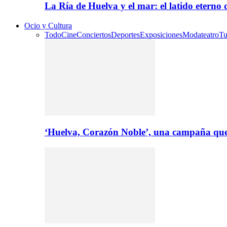
La Ría de Huelva y el mar: el latido eterno
Ocio y Cultura
Todo
Cine
Conciertos
Deportes
Exposiciones
Moda
teatro
Tu
‘Huelva, Corazón Noble’, una campaña que 