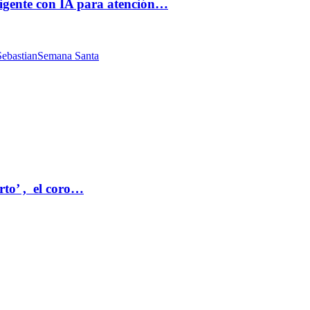
ligente con IA para atención…
ebastian
Semana Santa
rto’ , el coro…