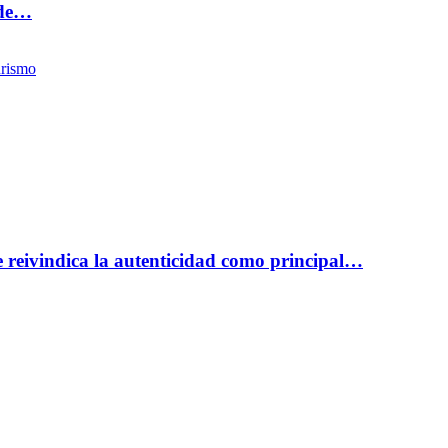
 de…
rismo
reivindica la autenticidad como principal…