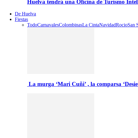
Huelva tendrá una Oficina de Turismo Inte
De Huelva
Fiestas
Todo
Carnavales
Colombinas
La Cinta
Navidad
Rocio
San S
La murga ‘Mari Cuñi’ , la comparsa ‘Desie