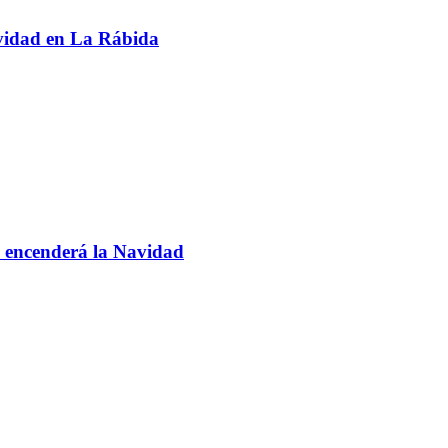
avidad en La Rábida
 encenderá la Navidad