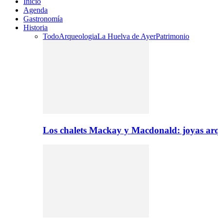
Inicio
Agenda
Gastronomía
Historia
Todo
Arqueologia
La Huelva de Ayer
Patrimonio
Los chalets Mackay y Macdonald: joyas arq