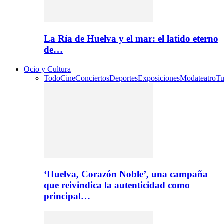
La Ría de Huelva y el mar: el latido eterno
de…
Ocio y Cultura
Todo
Cine
Conciertos
Deportes
Exposiciones
Moda
teatro
Tu
‘Huelva, Corazón Noble’, una campaña
que reivindica la autenticidad como
principal…