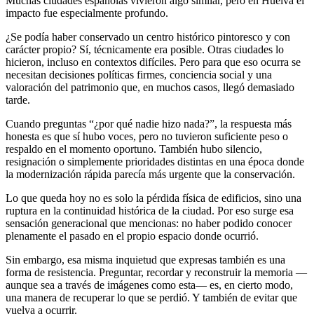
Muchas ciudades españolas vivieron algo similar, pero en Huelva el
impacto fue especialmente profundo.
¿Se podía haber conservado un centro histórico pintoresco y con
carácter propio? Sí, técnicamente era posible. Otras ciudades lo
hicieron, incluso en contextos difíciles. Pero para que eso ocurra se
necesitan decisiones políticas firmes, conciencia social y una
valoración del patrimonio que, en muchos casos, llegó demasiado
tarde.
Cuando preguntas “¿por qué nadie hizo nada?”, la respuesta más
honesta es que sí hubo voces, pero no tuvieron suficiente peso o
respaldo en el momento oportuno. También hubo silencio,
resignación o simplemente prioridades distintas en una época donde
la modernización rápida parecía más urgente que la conservación.
Lo que queda hoy no es solo la pérdida física de edificios, sino una
ruptura en la continuidad histórica de la ciudad. Por eso surge esa
sensación generacional que mencionas: no haber podido conocer
plenamente el pasado en el propio espacio donde ocurrió.
Sin embargo, esa misma inquietud que expresas también es una
forma de resistencia. Preguntar, recordar y reconstruir la memoria —
aunque sea a través de imágenes como esta— es, en cierto modo,
una manera de recuperar lo que se perdió. Y también de evitar que
vuelva a ocurrir.