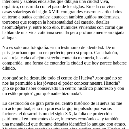
interiores y azoteas encaladas que dibujan una ciudad viva,
orgánica, construida con el paso de los siglos. En ella conviven
casas solariegas del siglo XVIII con grandes caserones articulados
en torno a patios centrales; aparecen también guiños modernistas,
torreones que rompen la horizontalidad del caserío, detalles
neomudéjares y, entre todo ello, humildes viviendas con corral que
hablan de una vida cotidiana sencilla pero profundamente arraigada
al lugar.
No es solo una fotografía: es un testimonio de identidad. De un
paisaje urbano que no era perfecto, pero sí propio. Cada balcón,
cada reja, cada callejón estrecho contenía memoria, historia
compartida, una forma de entender la ciudad que hoy parece haberse
diluido.
¿por qué se ha destruido todo el centro de Huelva? ¿por qué no se
nos ha permitido a los jóvenes el poder conocer nuestra Historia?
¿no se podia haber conservado un centro histórico pintoresco y con
un estilo propio? ¿por qué nadie hizo nada?.
La destrucción de gran parte del centro histórico de Huelva no fue
un acto puntual, sino un proceso largo, impulsado por varios
factores: el desarrollismo del siglo XX, la falta de protección
patrimonial en momentos clave, intereses económicos, y también
una mentalidad que durante décadas identificó lo antiguo con atraso.