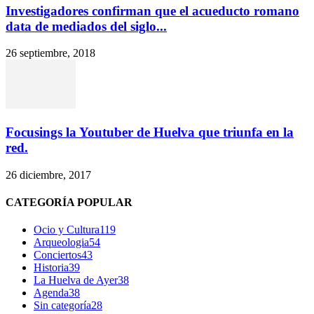
Investigadores confirman que el acueducto romano
data de mediados del siglo...
26 septiembre, 2018
Focusings la Youtuber de Huelva que triunfa en la
red.
26 diciembre, 2017
CATEGORÍA POPULAR
Ocio y Cultura
119
Arqueologia
54
Conciertos
43
Historia
39
La Huelva de Ayer
38
Agenda
38
Sin categoría
28