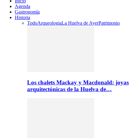
Inicio
Agenda
Gastronomía
Historia
Todo
Arqueologia
La Huelva de Ayer
Patrimonio
Los chalets Mackay y Macdonald: joyas
arquitectónicas de la Huelva de…