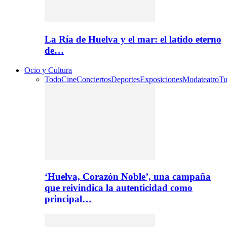
La Ría de Huelva y el mar: el latido eterno
de…
Ocio y Cultura
Todo
Cine
Conciertos
Deportes
Exposiciones
Moda
teatro
Tu
‘Huelva, Corazón Noble’, una campaña
que reivindica la autenticidad como
principal…