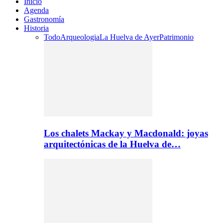
Inicio
Agenda
Gastronomía
Historia
Todo
Arqueologia
La Huelva de Ayer
Patrimonio
Los chalets Mackay y Macdonald: joyas
arquitectónicas de la Huelva de…