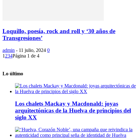
Loquillo, poesía, rock and roll y ‘30 años de
Transgresiones’
admin
-
11 julio, 2024
0
1
2
3
4
Página 1 de 4
Lo último
Los chalets Mackay y Macdonald: joyas
arquitectónicas de la Huelva de principios del
siglo XX