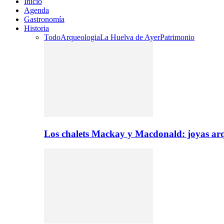
Inicio
Agenda
Gastronomía
Historia
Todo
Arqueologia
La Huelva de Ayer
Patrimonio
Los chalets Mackay y Macdonald: joyas arq