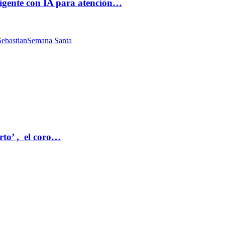
ligente con IA para atención…
ebastian
Semana Santa
rto’ , el coro…