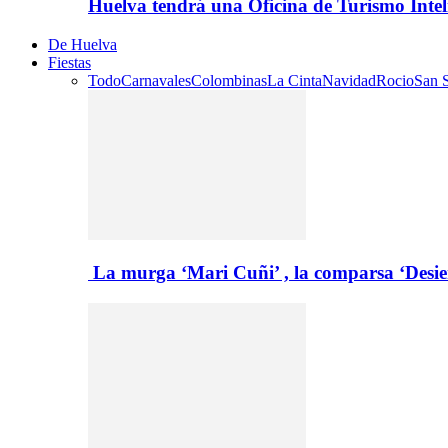
Huelva tendrá una Oficina de Turismo Inte
De Huelva
Fiestas
Todo
Carnavales
Colombinas
La Cinta
Navidad
Rocio
San S
La murga ‘Mari Cuñi’ , la comparsa ‘Desie