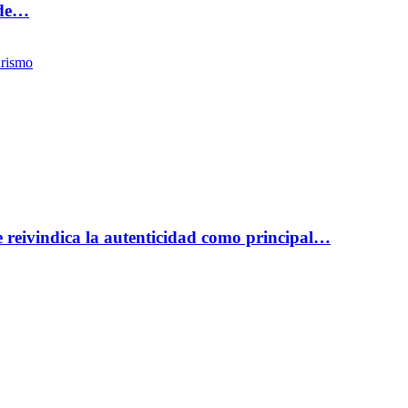
 de…
rismo
reivindica la autenticidad como principal…