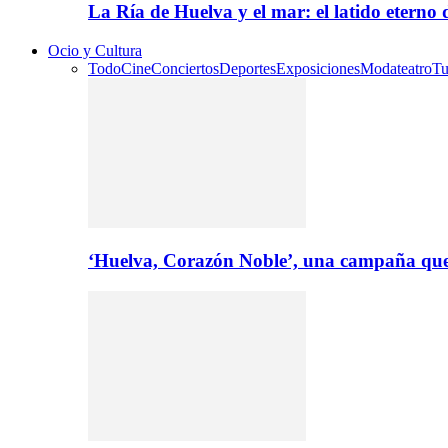
La Ría de Huelva y el mar: el latido eterno
Ocio y Cultura
Todo
Cine
Conciertos
Deportes
Exposiciones
Moda
teatro
Tu
‘Huelva, Corazón Noble’, una campaña que 