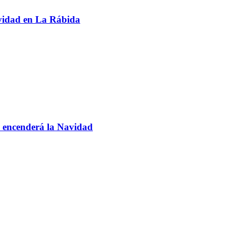
avidad en La Rábida
 encenderá la Navidad