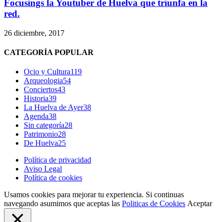
Focusings la Youtuber de Huelva que triunfa en la
red.
26 diciembre, 2017
CATEGORÍA POPULAR
Ocio y Cultura
119
Arqueologia
54
Conciertos
43
Historia
39
La Huelva de Ayer
38
Agenda
38
Sin categoría
28
Patrimonio
28
De Huelva
25
Política de privacidad
Aviso Legal
Política de cookies
Usamos cookies para mejorar tu experiencia. Si continuas
navegando asumimos que aceptas las
Politicas de Cookies
Aceptar