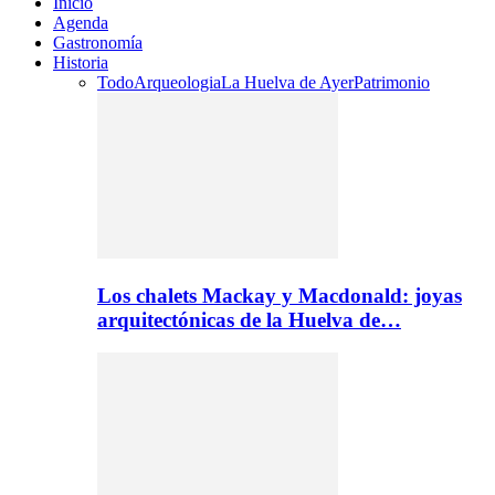
Inicio
Agenda
Gastronomía
Historia
Todo
Arqueologia
La Huelva de Ayer
Patrimonio
Los chalets Mackay y Macdonald: joyas
arquitectónicas de la Huelva de…