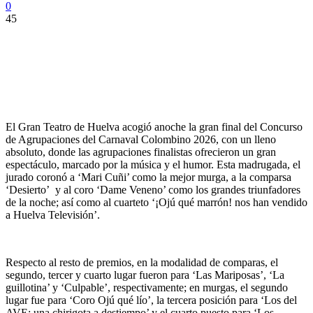
0
45
El Gran Teatro de Huelva acogió anoche la gran final del Concurso
de Agrupaciones del Carnaval Colombino 2026, con un lleno
absoluto, donde las agrupaciones finalistas ofrecieron un gran
espectáculo, marcado por la música y el humor. Esta madrugada, el
jurado coronó a ‘Mari Cuñi’ como la mejor murga, a la comparsa
‘Desierto’ y al coro ‘Dame Veneno’ como los grandes triunfadores
de la noche; así como al cuarteto ‘¡Ojú qué marrón! nos han vendido
a Huelva Televisión’.
Respecto al resto de premios, en la modalidad de comparas, el
segundo, tercer y cuarto lugar fueron para ‘Las Mariposas’, ‘La
guillotina’ y ‘Culpable’, respectivamente; en murgas, el segundo
lugar fue para ‘Coro Ojú qué lío’, la tercera posición para ‘Los del
AVE: una chirigota a destiempo’ y el cuarto puesto para ‘Los