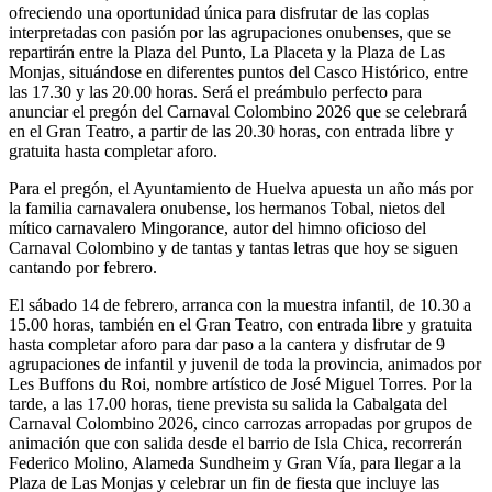
ofreciendo una oportunidad única para disfrutar de las coplas
interpretadas con pasión por las agrupaciones onubenses, que se
repartirán entre la Plaza del Punto, La Placeta y la Plaza de Las
Monjas, situándose en diferentes puntos del Casco Histórico, entre
las 17.30 y las 20.00 horas. Será el preámbulo perfecto para
anunciar el pregón del Carnaval Colombino 2026 que se celebrará
en el Gran Teatro, a partir de las 20.30 horas, con entrada libre y
gratuita hasta completar aforo.
Para el pregón, el Ayuntamiento de Huelva apuesta un año más por
la familia carnavalera onubense, los hermanos Tobal, nietos del
mítico carnavalero Mingorance, autor del himno oficioso del
Carnaval Colombino y de tantas y tantas letras que hoy se siguen
cantando por febrero.
El sábado 14 de febrero, arranca con la muestra infantil, de 10.30 a
15.00 horas, también en el Gran Teatro, con entrada libre y gratuita
hasta completar aforo para dar paso a la cantera y disfrutar de 9
agrupaciones de infantil y juvenil de toda la provincia, animados por
Les Buffons du Roi, nombre artístico de José Miguel Torres. Por la
tarde, a las 17.00 horas, tiene prevista su salida la Cabalgata del
Carnaval Colombino 2026, cinco carrozas arropadas por grupos de
animación que con salida desde el barrio de Isla Chica, recorrerán
Federico Molino, Alameda Sundheim y Gran Vía, para llegar a la
Plaza de Las Monjas y celebrar un fin de fiesta que incluye las