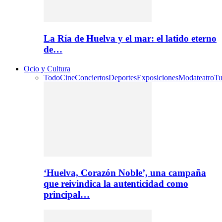
La Ría de Huelva y el mar: el latido eterno
de…
Ocio y Cultura
Todo
Cine
Conciertos
Deportes
Exposiciones
Moda
teatro
Tu
‘Huelva, Corazón Noble’, una campaña
que reivindica la autenticidad como
principal…