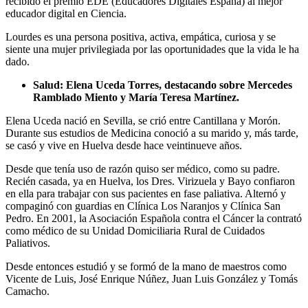
recibido el premio EDE (Educadores Digitales España) al mejor
educador digital en Ciencia.
Lourdes es una persona positiva, activa, empática, curiosa y se
siente una mujer privilegiada por las oportunidades que la vida le ha
dado.
Salud: Elena Uceda Torres, destacando sobre Mercedes
Ramblado Miento y María Teresa Martínez.
Elena Uceda nació en Sevilla, se crió entre Cantillana y Morón.
Durante sus estudios de Medicina conoció a su marido y, más tarde,
se casó y vive en Huelva desde hace veintinueve años.
Desde que tenía uso de razón quiso ser médico, como su padre.
Recién casada, ya en Huelva, los Dres. Virizuela y Bayo confiaron
en ella para trabajar con sus pacientes en fase paliativa. Alternó y
compaginó con guardias en Clínica Los Naranjos y Clínica San
Pedro. En 2001, la Asociación Española contra el Cáncer la contrató
como médico de su Unidad Domiciliaria Rural de Cuidados
Paliativos.
Desde entonces estudió y se formó de la mano de maestros como
Vicente de Luis, José Enrique Núñez, Juan Luis González y Tomás
Camacho.