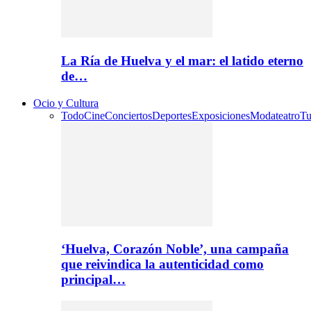
La Ría de Huelva y el mar: el latido eterno
de…
Ocio y Cultura
Todo
Cine
Conciertos
Deportes
Exposiciones
Moda
teatro
Tu
‘Huelva, Corazón Noble’, una campaña
que reivindica la autenticidad como
principal…