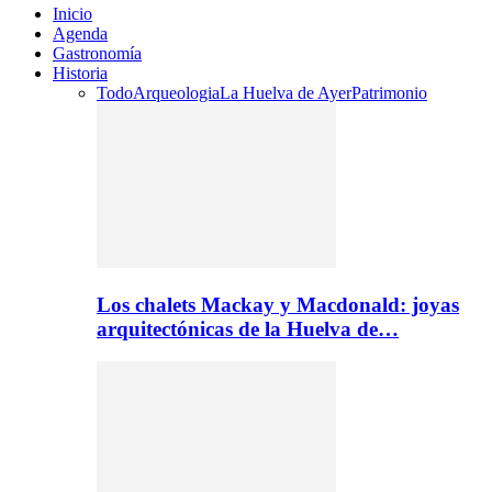
Inicio
Agenda
Gastronomía
Historia
Todo
Arqueologia
La Huelva de Ayer
Patrimonio
Los chalets Mackay y Macdonald: joyas
arquitectónicas de la Huelva de…