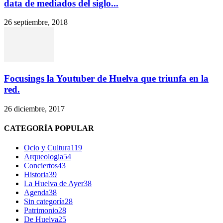
data de mediados del siglo...
26 septiembre, 2018
Focusings la Youtuber de Huelva que triunfa en la
red.
26 diciembre, 2017
CATEGORÍA POPULAR
Ocio y Cultura
119
Arqueologia
54
Conciertos
43
Historia
39
La Huelva de Ayer
38
Agenda
38
Sin categoría
28
Patrimonio
28
De Huelva
25