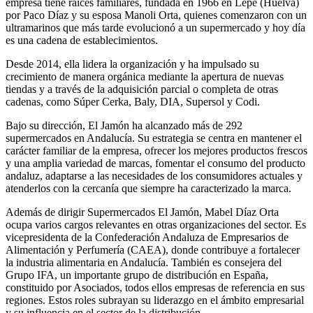
empresa tiene raíces familiares, fundada en 1966 en Lepe (Huelva)
por Paco Díaz y su esposa Manoli Orta, quienes comenzaron con un
ultramarinos que más tarde evolucionó a un supermercado y hoy día
es una cadena de establecimientos.
Desde 2014, ella lidera la organización y ha impulsado su
crecimiento de manera orgánica mediante la apertura de nuevas
tiendas y a través de la adquisición parcial o completa de otras
cadenas, como Súper Cerka, Baly, DIA, Supersol y Codi.
Bajo su dirección, El Jamón ha alcanzado más de 292
supermercados en Andalucía. Su estrategia se centra en mantener el
carácter familiar de la empresa, ofrecer los mejores productos frescos
y una amplia variedad de marcas, fomentar el consumo del producto
andaluz, adaptarse a las necesidades de los consumidores actuales y
atenderlos con la cercanía que siempre ha caracterizado la marca.
Además de dirigir Supermercados El Jamón, Mabel Díaz Orta
ocupa varios cargos relevantes en otras organizaciones del sector. Es
vicepresidenta de la Confederación Andaluza de Empresarios de
Alimentación y Perfumería (CAEA), donde contribuye a fortalecer
la industria alimentaria en Andalucía. También es consejera del
Grupo IFA, un importante grupo de distribución en España,
constituido por Asociados, todos ellos empresas de referencia en sus
regiones. Estos roles subrayan su liderazgo en el ámbito empresarial
y su influencia en el sector de la distribución​.