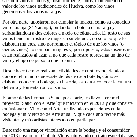
sacando vinos blancos y, posteriormente, tintos, manteniendo el
valor de los vinos tradicionales de Huelva, como los vinos
generosos y los vinos naranjas.
Por otra parte, apostaron por cambiar la imagen como su conocido
vino naranja (S’ Naranja), pintando su botella en naranja y
serigrafiándola a dos colores a modo de etiquetado. El resto de sus
vinos tienen un rostro de mujer en su etiqueta, no solo porque lo
elaboran mujeres, sino por romper el tópico de que los vinos (o
ciertos vinos) no son para mujeres y, por supuesto, estos diseños no
están realizados al azar, si no que cada rostro representa un tipo de
vino y el tipo de persona que lo toma.
Desde hace tiempo realizan actividades de enoturismo, dando a
conocer el mundo que existe detrás de cada botella, cómo se
elabora, conocer la bodega, su historia, así dan a conocer la cultura
del vino y fomentan su consumo.
El amor de las hermanas Sauci por el arte, les llevó a crear el
proyecto `Sauci con el Arte´ que iniciaron en el 2012 y que consiste
en fusionar el Vino con el Arte, realizando exposiciones en la
bodega y un Mercado de Arte anual, y que cada año recibe más
visitantes y más artistas interesados en participar.
Buscando una mayor vinculación entre la bodega y el consumidor,
en 2013 crearon un Club de Vinos, otorgando un trato especial a sus