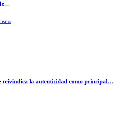
 de…
rismo
reivindica la autenticidad como principal…