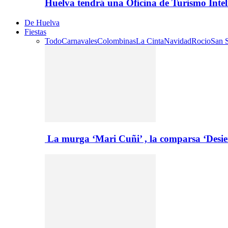
Huelva tendrá una Oficina de Turismo Inte
De Huelva
Fiestas
Todo
Carnavales
Colombinas
La Cinta
Navidad
Rocio
San S
La murga ‘Mari Cuñi’ , la comparsa ‘Desie