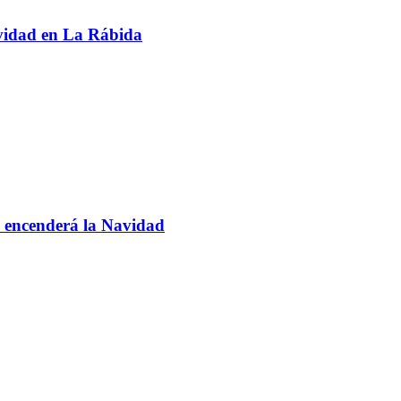
avidad en La Rábida
 encenderá la Navidad