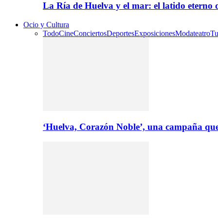
La Ría de Huelva y el mar: el latido eterno
Ocio y Cultura
Todo
Cine
Conciertos
Deportes
Exposiciones
Moda
teatro
Tu
‘Huelva, Corazón Noble’, una campaña que 