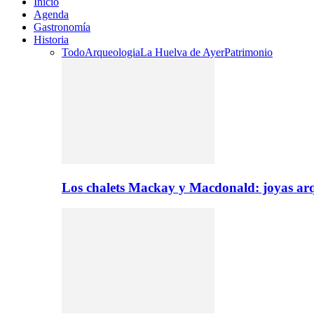
Inicio
Agenda
Gastronomía
Historia
Todo
Arqueologia
La Huelva de Ayer
Patrimonio
Los chalets Mackay y Macdonald: joyas arq