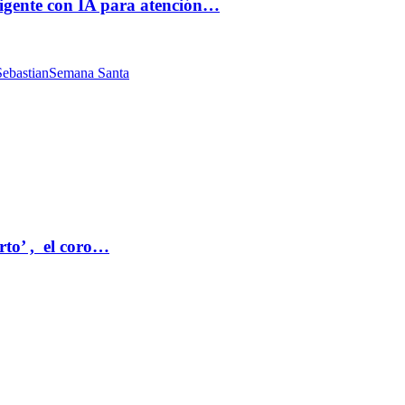
ligente con IA para atención…
ebastian
Semana Santa
rto’ , el coro…