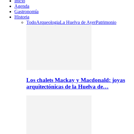
Inicio
Agenda
Gastronomía
Historia
Todo
Arqueologia
La Huelva de Ayer
Patrimonio
Los chalets Mackay y Macdonald: joyas
arquitectónicas de la Huelva de…