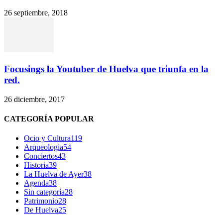
26 septiembre, 2018
Focusings la Youtuber de Huelva que triunfa en la
red.
26 diciembre, 2017
CATEGORÍA POPULAR
Ocio y Cultura
119
Arqueologia
54
Conciertos
43
Historia
39
La Huelva de Ayer
38
Agenda
38
Sin categoría
28
Patrimonio
28
De Huelva
25