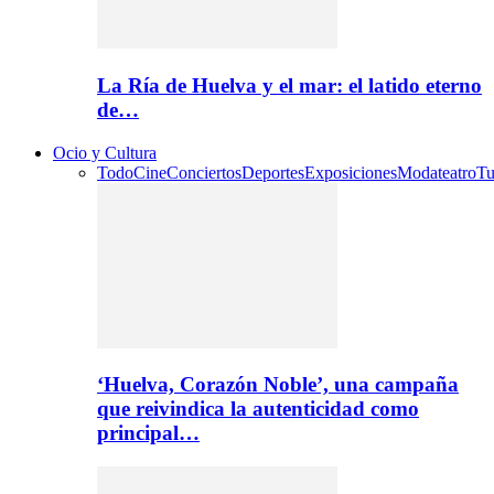
La Ría de Huelva y el mar: el latido eterno
de…
Ocio y Cultura
Todo
Cine
Conciertos
Deportes
Exposiciones
Moda
teatro
Tu
‘Huelva, Corazón Noble’, una campaña
que reivindica la autenticidad como
principal…