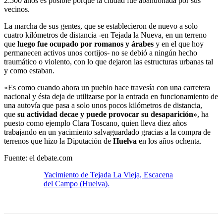
2.500 años es posible porque la ciudad fue abandonada por sus
vecinos.
La marcha de sus gentes, que se establecieron de nuevo a solo
cuatro kilómetros de distancia -en Tejada la Nueva, en un terreno
que
luego fue ocupado por romanos y árabes
y en el que hoy
permanecen activos unos cortijos- no se debió a ningún hecho
traumático o violento, con lo que dejaron las estructuras urbanas tal
y como estaban.
«Es como cuando ahora un pueblo hace travesía con una carretera
nacional y ésta deja de utilizarse por la entrada en funcionamiento de
una autovía que pasa a solo unos pocos kilómetros de distancia,
que
su actividad decae y puede provocar su desaparición»
, ha
puesto como ejemplo Clara Toscano, quien lleva diez años
trabajando en un yacimiento salvaguardado gracias a la compra de
terrenos que hizo la Diputación de
Huelva
en los años ochenta.
Fuente: el debate.com
Yacimiento de Tejada La Vieja, Escacena
del Campo (Huelva).