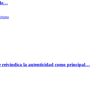
 de…
rismo
reivindica la autenticidad como principal…