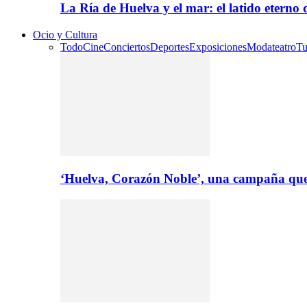
La Ría de Huelva y el mar: el latido eterno
Ocio y Cultura
Todo
Cine
Conciertos
Deportes
Exposiciones
Moda
teatro
Tu
‘Huelva, Corazón Noble’, una campaña que 