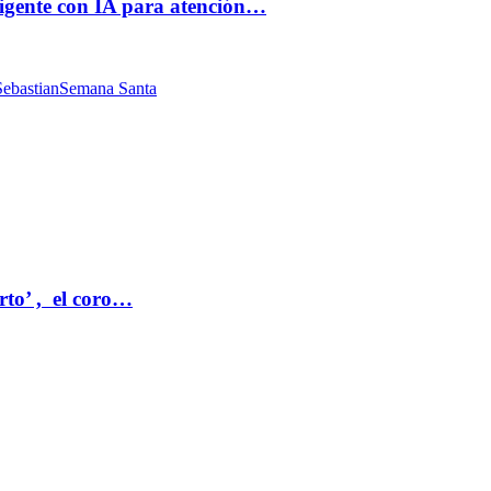
ligente con IA para atención…
ebastian
Semana Santa
rto’ , el coro…