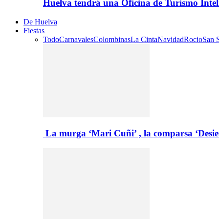
Huelva tendrá una Oficina de Turismo Inte
De Huelva
Fiestas
Todo
Carnavales
Colombinas
La Cinta
Navidad
Rocio
San S
La murga ‘Mari Cuñi’ , la comparsa ‘Desie