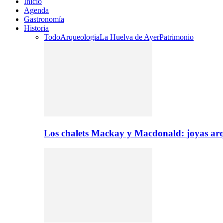
Inicio
Agenda
Gastronomía
Historia
Todo
Arqueologia
La Huelva de Ayer
Patrimonio
Los chalets Mackay y Macdonald: joyas arq