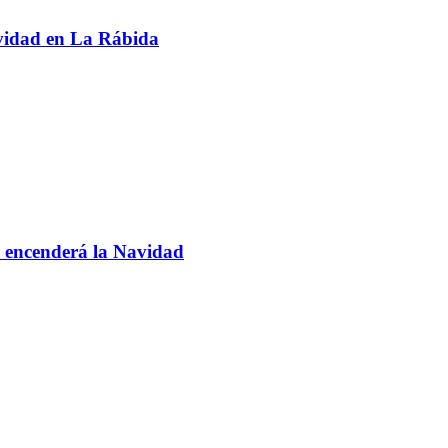
avidad en La Rábida
 encenderá la Navidad