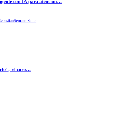
ligente con IA para atención…
ebastian
Semana Santa
rto’ , el coro…