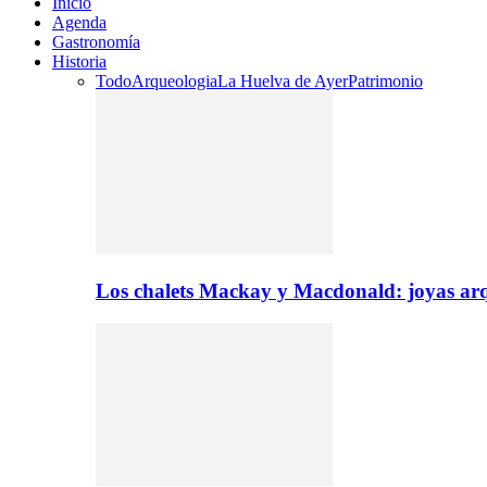
Inicio
Agenda
Gastronomía
Historia
Todo
Arqueologia
La Huelva de Ayer
Patrimonio
Los chalets Mackay y Macdonald: joyas arq