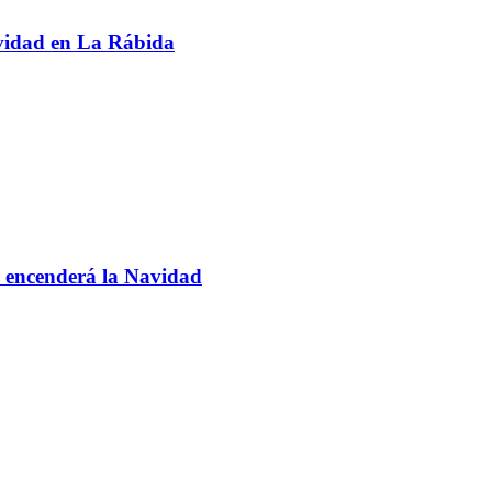
avidad en La Rábida
 encenderá la Navidad