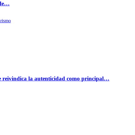
 de…
rismo
reivindica la autenticidad como principal…