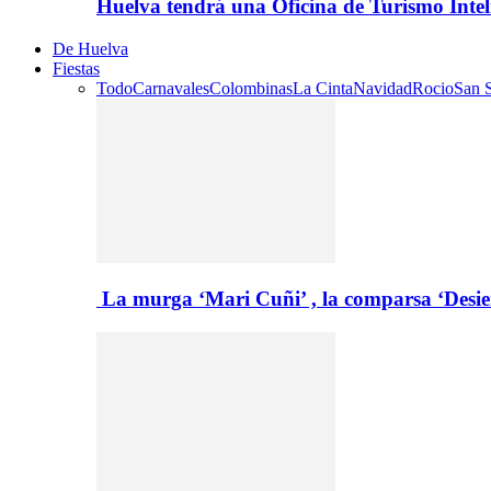
Huelva tendrá una Oficina de Turismo Inte
De Huelva
Fiestas
Todo
Carnavales
Colombinas
La Cinta
Navidad
Rocio
San S
La murga ‘Mari Cuñi’ , la comparsa ‘Desie