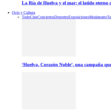
La Ría de Huelva y el mar: el latido eterno
Ocio y Cultura
Todo
Cine
Conciertos
Deportes
Exposiciones
Moda
teatro
Tu
‘Huelva, Corazón Noble’, una campaña que 