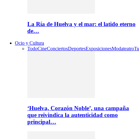
La Ría de Huelva y el mar: el latido eterno
de…
Ocio y Cultura
Todo
Cine
Conciertos
Deportes
Exposiciones
Moda
teatro
Tu
‘Huelva, Corazón Noble’, una campaña
que reivindica la autenticidad como
principal…