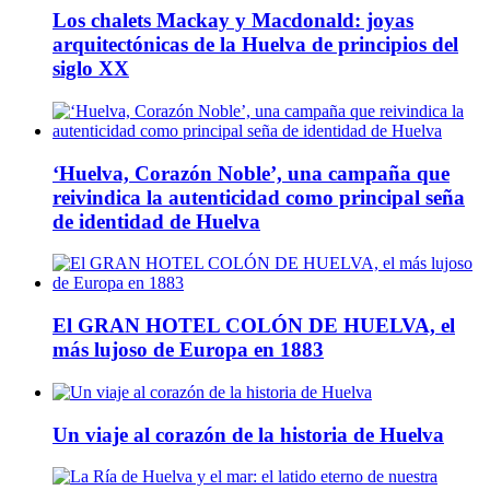
Los chalets Mackay y Macdonald: joyas
arquitectónicas de la Huelva de principios del
siglo XX
‘Huelva, Corazón Noble’, una campaña que
reivindica la autenticidad como principal seña
de identidad de Huelva
El GRAN HOTEL COLÓN DE HUELVA, el
más lujoso de Europa en 1883
Un viaje al corazón de la historia de Huelva