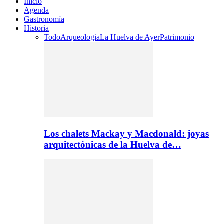
Inicio
Agenda
Gastronomía
Historia
Todo
Arqueologia
La Huelva de Ayer
Patrimonio
Los chalets Mackay y Macdonald: joyas
arquitectónicas de la Huelva de…