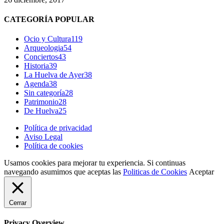
CATEGORÍA POPULAR
Ocio y Cultura
119
Arqueologia
54
Conciertos
43
Historia
39
La Huelva de Ayer
38
Agenda
38
Sin categoría
28
Patrimonio
28
De Huelva
25
Política de privacidad
Aviso Legal
Política de cookies
Usamos cookies para mejorar tu experiencia. Si continuas
navegando asumimos que aceptas las
Politicas de Cookies
Aceptar
Cerrar
Privacy Overview