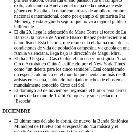
primera edición, celebrada el año pasado, fue un completo
éxito, colocando a Huelva en el mapa de la música de este
género en España, al contar con artistas de amplio renombre
nacional e internacional, como por ejemplo el guitarrista Pat
Metheny, y esta segunda seguro que no va a dejar al público
indiferente.
El día 28, llega la adaptación de Marta Torres al teatro de La
Barraca, la novela de Vicente Blasco Ibáñez perteneciente al
naturalismo. Esta historia, que representa el drama rural de las
condiciones de vida de población campesina y agrícola en una
familia valenciana, llega bajo la dirección de Magüi Mira.
El día 29 llega a la Casa Colón el famoso y prestigioso ‘Gran
Circo Acrobático Chino’, calificado por el New York Times
como “un deleita para los cinco sentidos”. Está considerado
un espectáculo único en el mundo que cuenta con más de 30
artistas en escena, habiendo trabajado muchos de ellos en el
mundialmente conocido Circo del Sol.
El domingo 30 de noviembre, regresará el humor para cerrar
el mes de la mano de Txabi Franquesa y su espectáculo
‘Escocía’.
DICIEMBRE
El último mes del año lo abrirá, de nuevo, la Banda Sinfónica
Municipal de Huelva con el espectáculo ‘La música y el
ejército’ que se celebrará en la Casa Colón.