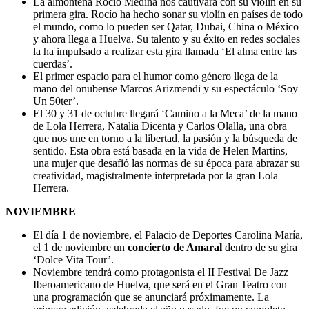
La almonteña Rocío Medina nos cautivará con su violín en su
primera gira. Rocío ha hecho sonar su violín en países de todo
el mundo, como lo pueden ser Qatar, Dubai, China o México
y ahora llega a Huelva. Su talento y su éxito en redes sociales
la ha impulsado a realizar esta gira llamada ‘El alma entre las
cuerdas’.
El primer espacio para el humor como género llega de la
mano del onubense Marcos Arizmendi y su espectáculo ‘Soy
Un 50ter’.
El 30 y 31 de octubre llegará ‘Camino a la Meca’ de la mano
de Lola Herrera, Natalia Dicenta y Carlos Olalla, una obra
que nos une en torno a la libertad, la pasión y la búsqueda de
sentido. Esta obra está basada en la vida de Helen Martins,
una mujer que desafió las normas de su época para abrazar su
creatividad, magistralmente interpretada por la gran Lola
Herrera.
NOVIEMBRE
El día 1 de noviembre, el Palacio de Deportes Carolina María,
el 1 de noviembre un
concierto de Amaral
dentro de su gira
‘Dolce Vita Tour’.
Noviembre tendrá como protagonista el II Festival De Jazz
Iberoamericano de Huelva, que será en el Gran Teatro con
una programación que se anunciará próximamente. La