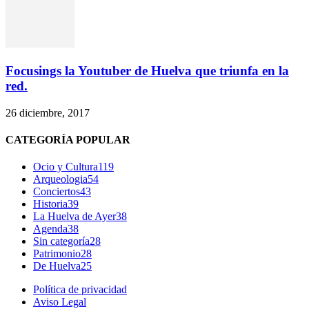
Focusings la Youtuber de Huelva que triunfa en la
red.
26 diciembre, 2017
CATEGORÍA POPULAR
Ocio y Cultura
119
Arqueologia
54
Conciertos
43
Historia
39
La Huelva de Ayer
38
Agenda
38
Sin categoría
28
Patrimonio
28
De Huelva
25
Política de privacidad
Aviso Legal