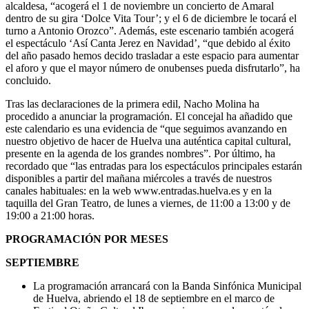
alcaldesa, “acogerá el 1 de noviembre un concierto de Amaral
dentro de su gira ‘Dolce Vita Tour’; y el 6 de diciembre le tocará el
turno a Antonio Orozco”. Además, este escenario también acogerá
el espectáculo ‘Así Canta Jerez en Navidad’, “que debido al éxito
del año pasado hemos decido trasladar a este espacio para aumentar
el aforo y que el mayor número de onubenses pueda disfrutarlo”, ha
concluido.
Tras las declaraciones de la primera edil, Nacho Molina ha
procedido a anunciar la programación. El concejal ha añadido que
este calendario es una evidencia de “que seguimos avanzando en
nuestro objetivo de hacer de Huelva una auténtica capital cultural,
presente en la agenda de los grandes nombres”. Por último, ha
recordado que “las entradas para los espectáculos principales estarán
disponibles a partir del mañana miércoles a través de nuestros
canales habituales: en la web www.entradas.huelva.es y en la
taquilla del Gran Teatro, de lunes a viernes, de 11:00 a 13:00 y de
19:00 a 21:00 horas.
PROGRAMACIÓN POR MESES
SEPTIEMBRE
La programación arrancará con la Banda Sinfónica Municipal
de Huelva, abriendo el 18 de septiembre en el marco de