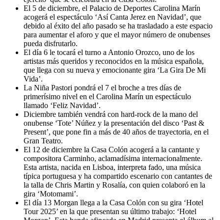
El 5 de diciembre, el Palacio de Deportes Carolina Marín
acogerá el espectáculo ‘Así Canta Jerez en Navidad’, que
debido al éxito del año pasado se ha trasladado a este espacio
para aumentar el aforo y que el mayor número de onubenses
pueda disfrutarlo.
El día 6 le tocará el turno a Antonio Orozco, uno de los
artistas más queridos y reconocidos en la música española,
que llega con su nueva y emocionante gira ‘La Gira De Mi
Vida’.
La Niña Pastori pondrá el 7 el broche a tres días de
primerísimo nivel en el Carolina Marín un espectáculo
llamado ‘Feliz Navidad’.
Diciembre también vendrá con hard-rock de la mano del
onubense ‘Tote’ Núñez y la presentación del disco ‘Past &
Present’, que pone fin a más de 40 años de trayectoria, en el
Gran Teatro.
El 12 de diciembre la Casa Colón acogerá a la cantante y
compositora Carminho, aclamadísima internacionalmente.
Esta artista, nacida en Lisboa, interpreta fado, una música
típica portuguesa y ha compartido escenario con cantantes de
la talla de Chris Martin y Rosalía, con quien colaboró en la
gira ‘Motomami’.
El día 13 Morgan llega a la Casa Colón con su gira ‘Hotel
Tour 2025’ en la que presentan su último trabajo: ‘Hotel