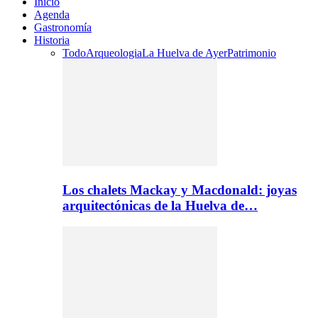
Inicio
Agenda
Gastronomía
Historia
Todo
Arqueologia
La Huelva de Ayer
Patrimonio
Los chalets Mackay y Macdonald: joyas
arquitectónicas de la Huelva de…