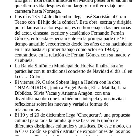
Morgan’. Esta banda afincada en Madrid presenta el álbum al
que dieron vida después de un largo y fructífero viaje por
carretera hasta Noruega.
Los días 13 y 14 de diciembre llega José Sacristán al Gran
Teatro con ‘El hijo de la cómica’. Esta obra, escrita y dirigida
por el laureado actor español, es en homenaje a las memorias
del actor, cineasta, escritor y académico Fernando Fernán
Gómez, enfocada especialmente en la primera parte de ‘El
tiempo amarillo’, recorriendo desde los años de su nacimiento
en Lima hasta su primer trabajo como actor en 1943; y
centrándose en la relación de Fernán Gómez con su madre y
su abuela.
La Banda Sinfónica Municipal de Huelva finaliza su año
particular con tu tradicional concierto de Navidad el día 18 en
la Casa Colón.
El viernes 19, Carlos Sobera llega a Huelva con la obra
‘INMADUROS’, junto a Ángel Pardo, Elisa Matilla, Lara
Dibildos, Silvia Vacas y Arianna Aragón, con una
divertidísima obra que también nos interpela y nos invita a
reflexionar sobre las nuevas y variadas formas de
relacionarlos.
El 19 y el 20 de diciembre llega ‘Choquerart’, una propuesta
cultural para toda la familia que se basa en la unión de
diferentes disciplinas culturales y artísticas. De este modo, en
la Casa Colón se podrá disfrutar de exposiciones de los años