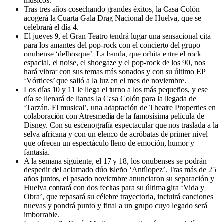
músicos.
Tras tres años cosechando grandes éxitos, la Casa Colón
acogerá la Cuarta Gala Drag Nacional de Huelva, que se
celebrará el día 4.
El jueves 9, el Gran Teatro tendrá lugar una sensacional cita
para los amantes del pop-rock con el concierto del grupo
onubense ‘delbosque’. La banda, que orbita entre el rock
espacial, el noise, el shoegaze y el pop-rock de los 90, nos
hará vibrar con sus temas más sonados y con su último EP
‘Vórtices’ que salió a la luz en el mes de noviembre.
Los días 10 y 11 le llega el turno a los más pequeños, y ese
día se llenará de lianas la Casa Colón para la llegada de
‘Tarzán. El musical’, una adaptación de Theatre Properties en
colaboración con Atresmedia de la famosísima película de
Disney. Con su escenografía espectacular que nos traslada a la
selva africana y con un elenco de acróbatas de primer nivel
que ofrecen un espectáculo lleno de emoción, humor y
fantasía.
A la semana siguiente, el 17 y 18, los onubenses se podrán
despedir del aclamado dúo isleño ‘Antílopez’. Tras más de 25
años juntos, el pasado noviembre anunciaron su separación y
Huelva contará con dos fechas para su última gira ‘Vida y
Obra’, que repasará su célebre trayectoria, incluirá canciones
nuevas y pondrá punto y final a un grupo cuyo legado será
imborrable.