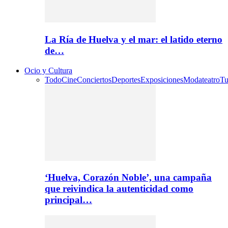
La Ría de Huelva y el mar: el latido eterno
de…
Ocio y Cultura
Todo
Cine
Conciertos
Deportes
Exposiciones
Moda
teatro
Tu
‘Huelva, Corazón Noble’, una campaña
que reivindica la autenticidad como
principal…