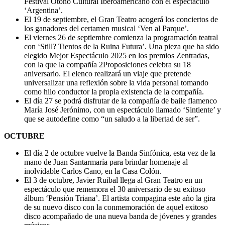
Festival Otoño Cultural Iberoamericano con el espectáculo
‘Argentina’.
El 19 de septiembre, el Gran Teatro acogerá los conciertos de
los ganadores del certamen musical ‘Ven al Parque’.
El viernes 26 de septiembre comienza la programación teatral
con ‘Still? Tientos de la Ruina Futura’. Una pieza que ha sido
elegido Mejor Espectáculo 2025 en los premios Zentradas,
con la que la compañía 2Proposiciones celebra su 18
aniversario. El elenco realizará un viaje que pretende
universalizar una reflexión sobre la vida personal tomando
como hilo conductor la propia existencia de la compañía.
El día 27 se podrá disfrutar de la compañía de baile flamenco
María José Jerónimo, con un espectáculo llamado ‘Sintiente’ y
que se autodefine como “un saludo a la libertad de ser”.
OCTUBRE
El día 2 de octubre vuelve la Banda Sinfónica, esta vez de la
mano de Juan Santarmaría para brindar homenaje al
inolvidable Carlos Cano, en la Casa Colón.
El 3 de octubre, Javier Ruibal llega al Gran Teatro en un
espectáculo que rememora el 30 aniversario de su exitoso
álbum ‘Pensión Triana’. El artista compagina este año la gira
de su nuevo disco con la conmemoración de aquel exitoso
disco acompañado de una nueva banda de jóvenes y grandes