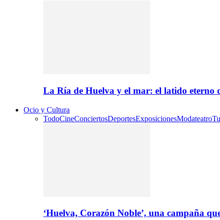
La Ría de Huelva y el mar: el latido eterno
Ocio y Cultura
Todo
Cine
Conciertos
Deportes
Exposiciones
Moda
teatro
Tu
‘Huelva, Corazón Noble’, una campaña que 