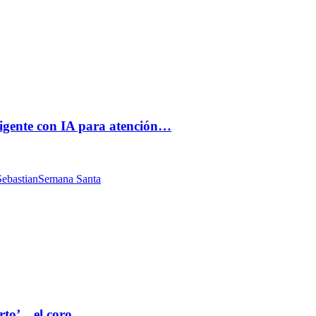
ligente con IA para atención…
ebastian
Semana Santa
rto’ , el coro…