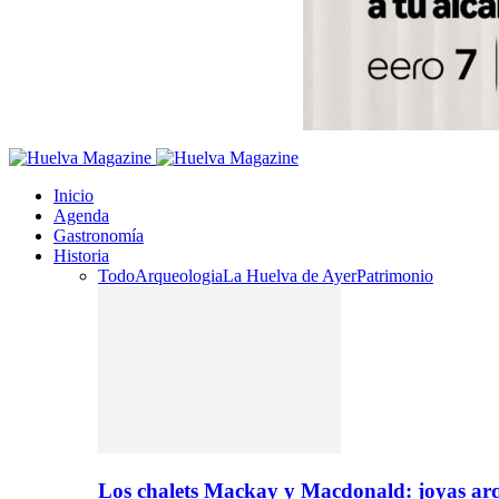
Inicio
Agenda
Gastronomía
Historia
Todo
Arqueologia
La Huelva de Ayer
Patrimonio
Los chalets Mackay y Macdonald: joyas arq