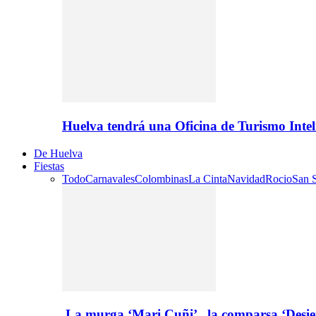
Huelva tendrá una Oficina de Turismo Inte
De Huelva
Fiestas
Todo
Carnavales
Colombinas
La Cinta
Navidad
Rocio
San S
La murga ‘Mari Cuñi’ , la comparsa ‘Desie