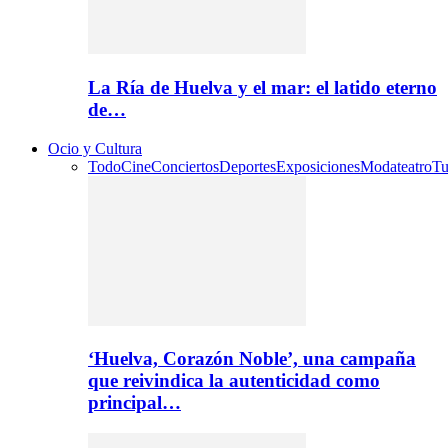
La Ría de Huelva y el mar: el latido eterno
de…
Ocio y Cultura
Todo
Cine
Conciertos
Deportes
Exposiciones
Moda
teatro
Tu
‘Huelva, Corazón Noble’, una campaña
que reivindica la autenticidad como
principal…