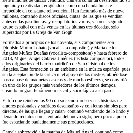
siete millones de discos vendidos, Camela continúa desarrollando su
ingenio y creatividad, erigiéndose como una banda única e
irrepetible en constante reinvención. Han facturado más de nueve
millones, contando discos oficiales, cintas -de las que se vendían
antes en las gasolineras- y recopilatorios varios, y son el segundo
grupo español con más ventas en las últimas tres décadas, solo
superados por La Oreja de Van Gogh.
Formados a principios de los noventa, sus componentes son
Dionisio Martín Lobato (vocalista-compositor) y María de los
Ángeles Muñoz Dueñas (vocalista-compositora) y hasta febrero de
2013, Miguel Ángel Cabrera Jiménez (teclista-compositor), todos
ellos originarios del barrio madrileño de San Cristóbal de los
Ángeles. Esta formación es un emblema en la música española, pues
sin la aceptación de la crítica ni el apoyo de los medios, abriéndose
paso a base de maquetas caseras y de mucho esfuerzo, se convirtió
en uno de los grupos más vendedores de los últimos tiempos,
creando un gran fenómeno musical y sociológico a su paso.
El trío que reinó en los 90 con su tecno-rumba y sus historias de
amores pasionales y sufridos desengaños -y con letras simples pero
directas, de las que llegan y calan- continuó vendiendo de lo lindo y
llenando recintos con la entrada del nuevo siglo, pero poco a poco
fue espaciando paulatinamente sus producciones.
Camela sobrevivió a la marcha de Miguel Ángel, continuó como