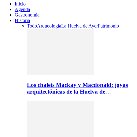
Inicio
Agenda
Gastronomía
Historia
Todo
Arqueologia
La Huelva de Ayer
Patrimonio
Los chalets Mackay y Macdonald: joyas
arquitectónicas de la Huelva de…