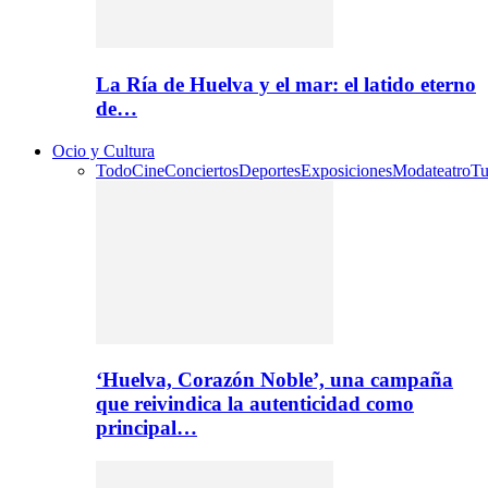
La Ría de Huelva y el mar: el latido eterno
de…
Ocio y Cultura
Todo
Cine
Conciertos
Deportes
Exposiciones
Moda
teatro
Tu
‘Huelva, Corazón Noble’, una campaña
que reivindica la autenticidad como
principal…