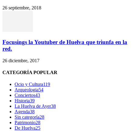
26 septiembre, 2018
Focusings la Youtuber de Huelva que triunfa en la
red.
26 diciembre, 2017
CATEGORÍA POPULAR
Ocio y Cultura
119
Arqueologia
54
Conciertos
43
Historia
39
La Huelva de Ayer
38
Agenda
38
Sin categoría
28
Patrimonio
28
De Huelva
25