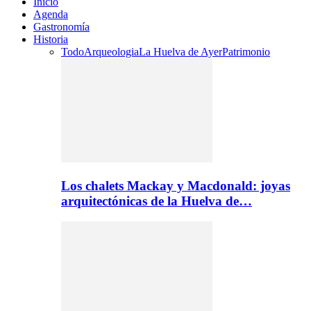
Inicio
Agenda
Gastronomía
Historia
Todo
Arqueologia
La Huelva de Ayer
Patrimonio
Los chalets Mackay y Macdonald: joyas
arquitectónicas de la Huelva de…