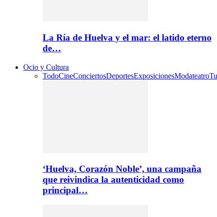
La Ría de Huelva y el mar: el latido eterno
de…
Ocio y Cultura
Todo
Cine
Conciertos
Deportes
Exposiciones
Moda
teatro
Tu
‘Huelva, Corazón Noble’, una campaña
que reivindica la autenticidad como
principal…