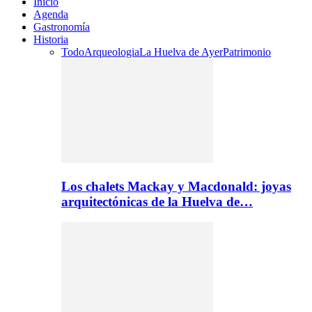
Inicio
Agenda
Gastronomía
Historia
Todo
Arqueologia
La Huelva de Ayer
Patrimonio
Los chalets Mackay y Macdonald: joyas
arquitectónicas de la Huelva de…