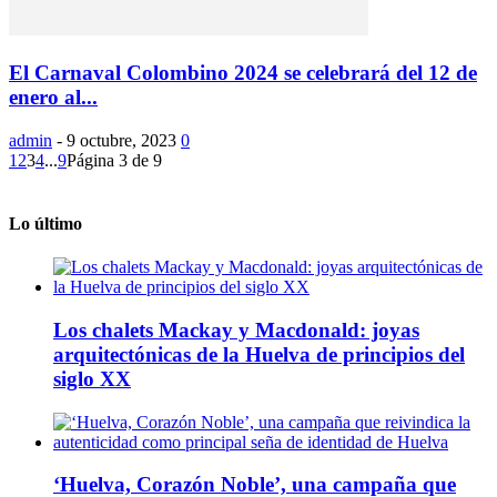
El Carnaval Colombino 2024 se celebrará del 12 de
enero al...
admin
-
9 octubre, 2023
0
1
2
3
4
...
9
Página 3 de 9
Lo último
Los chalets Mackay y Macdonald: joyas
arquitectónicas de la Huelva de principios del
siglo XX
‘Huelva, Corazón Noble’, una campaña que