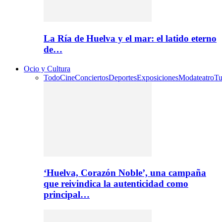
La Ría de Huelva y el mar: el latido eterno
de…
Ocio y Cultura
Todo
Cine
Conciertos
Deportes
Exposiciones
Moda
teatro
Tu
‘Huelva, Corazón Noble’, una campaña
que reivindica la autenticidad como
principal…