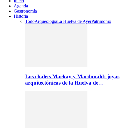
Inicio
Agenda
Gastronomía
Historia
Todo
Arqueologia
La Huelva de Ayer
Patrimonio
Los chalets Mackay y Macdonald: joyas
arquitectónicas de la Huelva de…