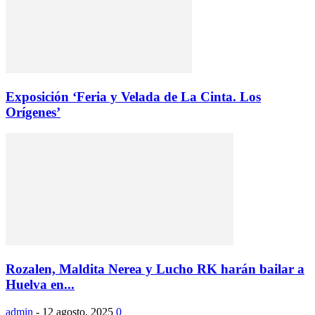
Exposición ‘Feria y Velada de La Cinta. Los
Orígenes’
Rozalen, Maldita Nerea y Lucho RK harán bailar a
Huelva en...
admin
-
12 agosto, 2025
0