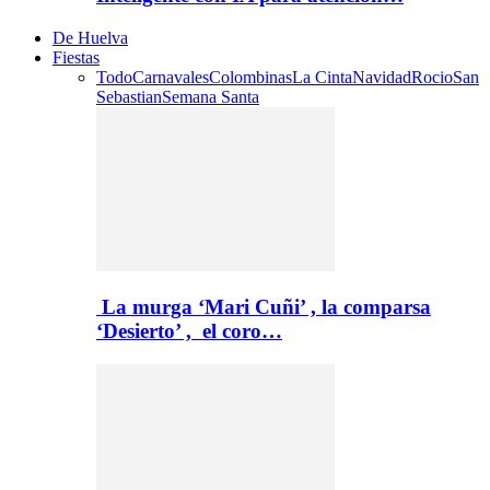
De Huelva
Fiestas
Todo
Carnavales
Colombinas
La Cinta
Navidad
Rocio
San
Sebastian
Semana Santa
La murga ‘Mari Cuñi’ , la comparsa
‘Desierto’ , el coro…