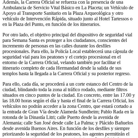
Además, la Carrera Oficial se refuerza con la presencia de una
Ambulancia de Servicio Vital Básico en La Placeta; un Vehículo de
Apoyo al Transporte Sanitario en la Plaza Arqueológica y otro
vehículo de Intervención Rápida, situado junto al Hotel Tartessos o
en la Plaza del Punto, en función de los itinerarios.
Por otro lado, el objetivo principal del dispositivo de seguridad vial
para Semana Santa es proteger a los ciudadanos, conscientes del
incremento de personas en las calles durante los desfiles
procesionales. Para ello, la Policía Local establecerá una cápsula de
seguridad vial para los peatones y el cortejo procesional en el
entorno de la Carrera Oficial, velando también por facilitar el
itinerario completo de cada Hermandad desde la salida de sus
templos hasta la llegada a la Carrera Oficial y su posterior regreso.
Para ello, cada día, se procederá a un corte estanco del Centro de la
ciudad, blindando toda la zona al tráfico rodado, mediante filtros
situados en cinco puntos de la ciudad. En concreto, entre las 17.00 y
las 18.00 horas según el día y hasta el final de la Carrera Oficial, los
vehículos no podrán acceder a la zona Centro, que estará cortado a
la entrada de Gran Vía desde Alameda Sundheim; Pablo Rada en la
rotonda de la Dinastía Litri; calle Puerto desde la avenida de
Alemania; calle San José desde calle La Palma; y Plácido Bañuelos
desde avenida Buenos Aires. En función de los desfiles y siempre
priorizando la seguridad de los peatones, los agentes permitirán el