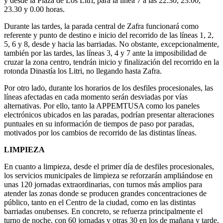
y desde la Plaza de Los Litri, para la línea 7 a las 22.30, 23.00,
23.30 y 0.00 horas.
Durante las tardes, la parada central de Zafra funcionará como
referente y punto de destino e inicio del recorrido de las líneas 1, 2,
5, 6 y 8, desde y hacia las barriadas. No obstante, excepcionalmente,
también por las tardes, las líneas 3, 4 y 7 ante la imposibilidad de
cruzar la zona centro, tendrán inicio y finalización del recorrido en la
rotonda Dinastía los Litri, no llegando hasta Zafra.
Por otro lado, durante los horarios de los desfiles procesionales, las
líneas afectadas en cada momento serán desviadas por vías
alternativas. Por ello, tanto la APPEMTUSA como los paneles
electrónicos ubicados en las paradas, podrían presentar alteraciones
puntuales en su información de tiempos de paso por paradas,
motivados por los cambios de recorrido de las distintas líneas.
LIMPIEZA
En cuanto a limpieza, desde el primer día de desfiles procesionales,
los servicios municipales de limpieza se reforzarán ampliándose en
unas 120 jornadas extraordinarias, con turnos más amplios para
atender las zonas donde se producen grandes concentraciones de
público, tanto en el Centro de la ciudad, como en las distintas
barriadas onubenses. En concreto, se refuerza principalmente el
turno de noche, con 60 jornadas y otras 30 en los de mañana y tarde,