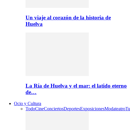
Un viaje al corazón de la historia de
Huelva
La Ría de Huelva y el mar: el latido eterno
de…
Ocio y Cultura
Todo
Cine
Conciertos
Deportes
Exposiciones
Moda
teatro
Tu