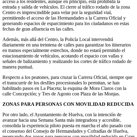
acceso a los residentes, aunque en principio, está prohibida la
entrada y salida de vehículos. El cierre al tráfico rodado de la zona
Centro es imprescindible para velar por la seguridad vial,
permitiendo el acceso de las Hermandades a la Carrera Oficial y
generando espacios de esparcimiento para los ciudadanos en estas
fechas de gran afluencia en las calles.
Además, más allá del Centro, la Policía Local intervendrá
diariamente en una treintena de calles para garantizar los itinerarios
en tramos especialmente estrechos, donde no estará permitido el
estacionamiento de vehículos, acotando el espacio con vallas y
señales de balizamiento y realizando los cortes de tráfico rodado de
manera puntual.
Respecto a los peatones, para cruzar la Carrera Oficial, siempre que
el transcurrir de los desfiles procesionales lo permitan, se han
habilitado pasos en La Placeta; la esquina de Mora Claros con la
calle Concepción; y Tres de Agosto con Plaza de las Monjas.
ZONAS PARA PERSONAS CON MOVILIDAD REDUCIDA
Por otro lado, el Ayuntamiento de Huelva, con la intención de
avanzar hacia una Semana Santa más integradora y accesible,
consolida la experiencia piloto puesta en marcha el año pasado con
el consenso del Consejo de Hermandades y Cofradías de Huelva,
reservando dos zonas para personas con movilidad reducida en Gran