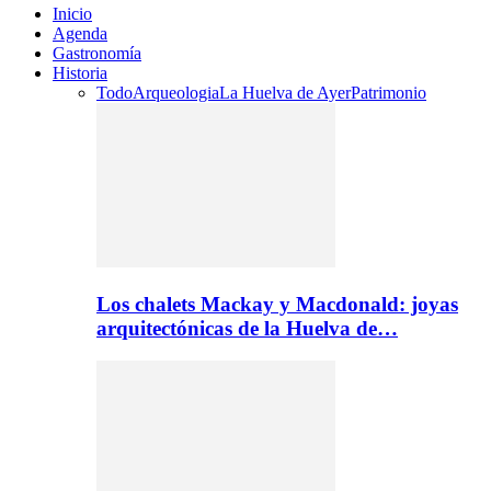
Inicio
Agenda
Gastronomía
Historia
Todo
Arqueologia
La Huelva de Ayer
Patrimonio
Los chalets Mackay y Macdonald: joyas
arquitectónicas de la Huelva de…