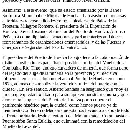
proyecto y director de las obras, Francisco Javier Gambín.
Asimismo, a este evento, que ha estado amenizado por la Banda
Sinfónica Municipal de Música de Huelva, han asistido numerosas
autoridades y personalidades como la alcaldesa de Palos de la
Frontera, Milagros Romero, el presidente de la Diputación de
Huelva, David Toscano, el director del Puerto de Huelva, Alfonso
Peña, así como diputados, senadores y parlamentarios andaluces,
representantes de organizaciones empresariales, y de las Fuerzas y
Cuerpos de Seguridad del Estado, entre otros.
El presidente del Puerto de Huelva ha agradecido la colaboración de
distintas instituciones para “hacer posible la unión del Muelle de la
Compañía Rio Tinto, antiguo cargadero de mineral, que forma parte
del legado del auge de la minería en la provincia y su decisiva
influencia en la constitución del actual Puerto de Huelva en el año
1873, además de simbolizar la verdadera unión del puerto con la
ciudad”. En este sentido, Alberto Santana ha asegurado que “hoy es
un día que quedará grabado para siempre en nuestra memoria y que
demuestra la apuesta del Puerto de Huelva por recuperar el
patrimonio histórico para la ciudad, como hemos puesto ya de
manifiesto con la remodelación que estamos llevando a cabo de todo
el frente portuario desde el entorno del Monumento a Colón hasta el
Puente sifón Santa Eulalia, que culminará con la remodelación del
Muelle de Levante”.