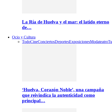
La Ría de Huelva y el mar: el latido eterno
de…
Ocio y Cultura
Todo
Cine
Conciertos
Deportes
Exposiciones
Moda
teatro
Tu
‘Huelva, Corazón Noble’, una campaña
que reivindica la autenticidad como
principal…