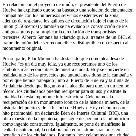
En relación con el proyecto de unión, el presidente del Puerto de
Huelva ha explicado que se ha buscado una solución de cimentación
compatible con los numerosos servicios existentes en la zona,
además de respetarse los gálibos de circulación bajo el tramo de la
unión (5,50metros) y también se ha evitado la construcción de los
antiguos arcos para propiciar la circulación de transportistas
terrestres. Alberto Santana ha aclarado que, al tratarse de un BIC, el
tramo de unión debe ser reconocible y distinguible con respecto al
monumento original.
Por su parte, Pilar Miranda ha destacado que como alcaldesa de
Huelva “es un día muy feliz, ya que recuperamos uno de los
símbolos más reconocibles de nuestra ciudad. Hoy se convierte en
realidad uno de los proyectos que anunciamos durante la campaña y
por el que hemos trabajado junto al Puerto de Huelva y la Junta de
Andalucía desde que llegamos a la alcaldía para que, en un tiempo
récord, los ciudadanos puedan recuperar para su uso y disfrute la
totalidad de esta importante infraestructura. Celebramos la
recuperación de un monumento icónico de la historia minera, de la
historia del puerto y de la historia de Huelva. Hoy celebramos un
hito patrimonial, un declarado Bien de Interés Cultural (BIC), una
obra maestra de la ingeniería, que sigue despertando la admiración
como ingenio constructivo. Igualmente, se pone de manifiesto la
lealtad institucional, la colaboración entre administraciones en
beneficio de los ciudadanos. Por tanto, hoy celebramos una ciudad