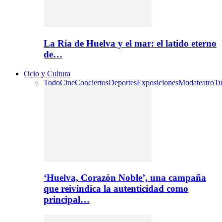
La Ría de Huelva y el mar: el latido eterno
de…
Ocio y Cultura
Todo
Cine
Conciertos
Deportes
Exposiciones
Moda
teatro
Tu
‘Huelva, Corazón Noble’, una campaña
que reivindica la autenticidad como
principal…