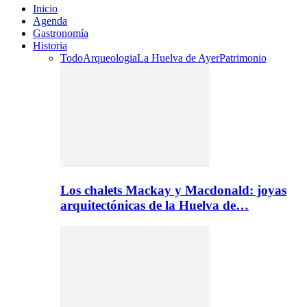
Inicio
Agenda
Gastronomía
Historia
Todo
Arqueologia
La Huelva de Ayer
Patrimonio
Los chalets Mackay y Macdonald: joyas
arquitectónicas de la Huelva de…