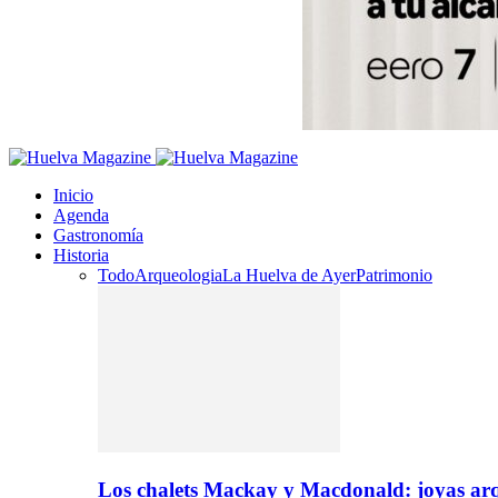
Inicio
Agenda
Gastronomía
Historia
Todo
Arqueologia
La Huelva de Ayer
Patrimonio
Los chalets Mackay y Macdonald: joyas arq