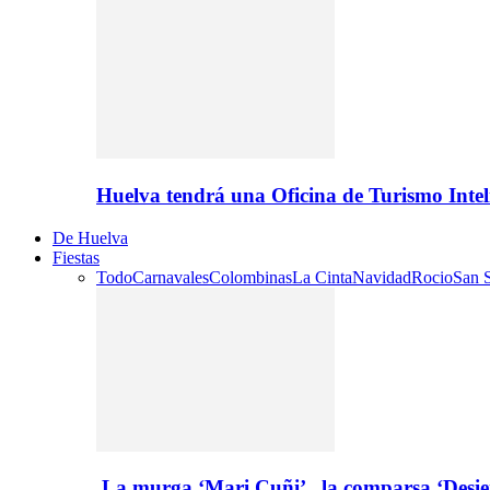
Huelva tendrá una Oficina de Turismo Inte
De Huelva
Fiestas
Todo
Carnavales
Colombinas
La Cinta
Navidad
Rocio
San S
La murga ‘Mari Cuñi’ , la comparsa ‘Desie