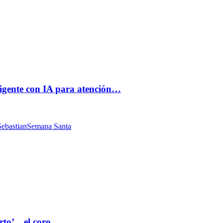
ligente con IA para atención…
ebastian
Semana Santa
rto’ , el coro…