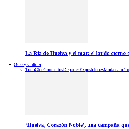
La Ría de Huelva y el mar: el latido eterno
Ocio y Cultura
Todo
Cine
Conciertos
Deportes
Exposiciones
Moda
teatro
Tu
‘Huelva, Corazón Noble’, una campaña que 