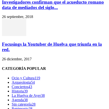
Investigadores confirman que el acueducto romano
data de mediados del siglo...
26 septiembre, 2018
Focusings la Youtuber de Huelva que triunfa en la
red.
26 diciembre, 2017
CATEGORÍA POPULAR
Ocio y Cultura
119
Arqueologia
54
Conciertos
43
Historia
39
La Huelva de Ayer
38
Agenda
38
Sin categoría
28
Patrimonio
28