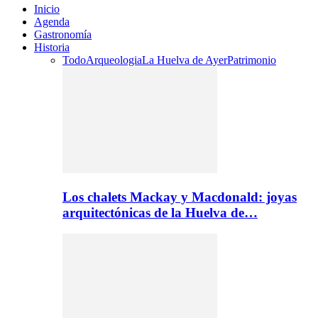
Inicio
Agenda
Gastronomía
Historia
Todo
Arqueologia
La Huelva de Ayer
Patrimonio
Los chalets Mackay y Macdonald: joyas
arquitectónicas de la Huelva de…