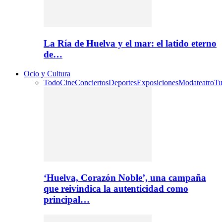
La Ría de Huelva y el mar: el latido eterno
de…
Ocio y Cultura
Todo
Cine
Conciertos
Deportes
Exposiciones
Moda
teatro
Tu
‘Huelva, Corazón Noble’, una campaña
que reivindica la autenticidad como
principal…