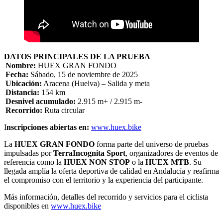
DATOS PRINCIPALES DE LA PRUEBA
Nombre:
HUEX GRAN FONDO
Fecha:
Sábado, 15 de noviembre de 2025
Ubicación:
Aracena (Huelva) – Salida y meta
Distancia:
154 km
Desnivel acumulado:
2.915 m+ / 2.915 m-
Recorrido:
Ruta circular
I
nscripciones abiertas en:
www.huex.bike
La
HUEX GRAN FONDO
forma parte del universo de pruebas
impulsadas por
TerraIncognita Sport
, organizadores de eventos de
referencia como la
HUEX NON STOP
o la
HUEX MTB
. Su
llegada amplía la oferta deportiva de calidad en Andalucía y reafirma
el compromiso con el territorio y la experiencia del participante.
Más información, detalles del recorrido y servicios para el ciclista
disponibles en
www.huex.bike