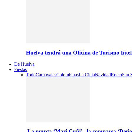
Huelva tendrá una Oficina de Turismo Inte
De Huelva
Fiestas
Todo
Carnavales
Colombinas
La Cinta
Navidad
Rocio
San S
La murga ‘Mari Cuñi’ , la comparsa ‘Desie