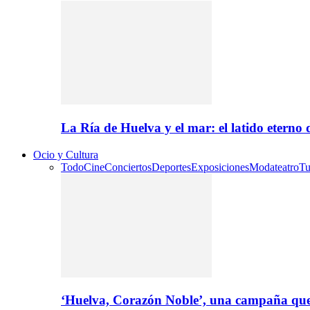
La Ría de Huelva y el mar: el latido eterno
Ocio y Cultura
Todo
Cine
Conciertos
Deportes
Exposiciones
Moda
teatro
Tu
‘Huelva, Corazón Noble’, una campaña que 