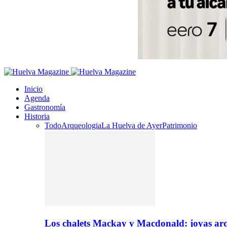
Inicio
Agenda
Gastronomía
Historia
Todo
Arqueologia
La Huelva de Ayer
Patrimonio
Los chalets Mackay y Macdonald: joyas arq