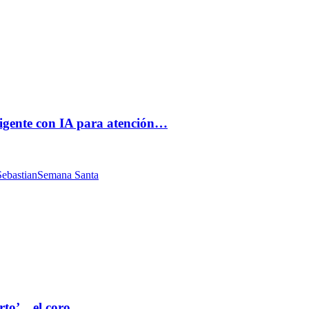
ligente con IA para atención…
ebastian
Semana Santa
rto’ , el coro…