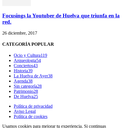
Focusings la Youtuber de Huelva que triunfa en la
red.
26 diciembre, 2017
CATEGORÍA POPULAR
Ocio y Cultura
119
Arqueologia
54
Conciertos
43
Historia
39
La Huelva de Ayer
38
Agenda
38
Sin categoría
28
Patrimonio
28
De Huelva
25
Política de privacidad
Aviso Legal
Política de cookies
Usamos cookies para mejorar tu experiencia. Si continuas