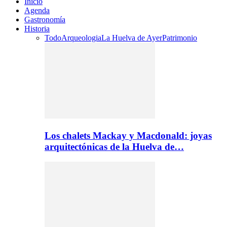
Inicio
Agenda
Gastronomía
Historia
Todo
Arqueologia
La Huelva de Ayer
Patrimonio
Los chalets Mackay y Macdonald: joyas
arquitectónicas de la Huelva de…