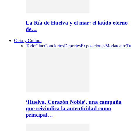
La Ría de Huelva y el mar: el latido eterno
de…
Ocio y Cultura
Todo
Cine
Conciertos
Deportes
Exposiciones
Moda
teatro
Tu
‘Huelva, Corazón Noble’, una campaña
que reivindica la autenticidad como
principal…