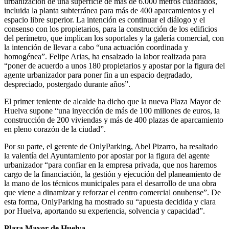
urbanización de una superficie de más de 6.000 metros cuadrados,
incluida la planta subterránea para más de 400 aparcamientos y el
espacio libre superior. La intención es continuar el diálogo y el
consenso con los propietarios, para la construcción de los edificios
del perímetro, que implican los soportales y la galería comercial, con
la intención de llevar a cabo “una actuación coordinada y
homogénea”. Felipe Arias, ha ensalzado la labor realizada para
“poner de acuerdo a unos 180 propietarios y apostar por la figura del
agente urbanizador para poner fin a un espacio degradado,
despreciado, postergado durante años”.
El primer teniente de alcalde ha dicho que la nueva Plaza Mayor de
Huelva supone “una inyección de más de 100 millones de euros, la
construcción de 200 viviendas y más de 400 plazas de aparcamiento
en pleno corazón de la ciudad”.
Por su parte, el gerente de OnlyParking, Abel Pizarro, ha resaltado
la valentía del Ayuntamiento por apostar por la figura del agente
urbanizador “para confiar en la empresa privada, que nos haremos
cargo de la financiación, la gestión y ejecución del planeamiento de
la mano de los técnicos municipales para el desarrollo de una obra
que viene a dinamizar y reforzar el centro comercial onubense”. De
esta forma, OnlyParking ha mostrado su “apuesta decidida y clara
por Huelva, aportando su experiencia, solvencia y capacidad”.
Plaza Mayor de Huelva